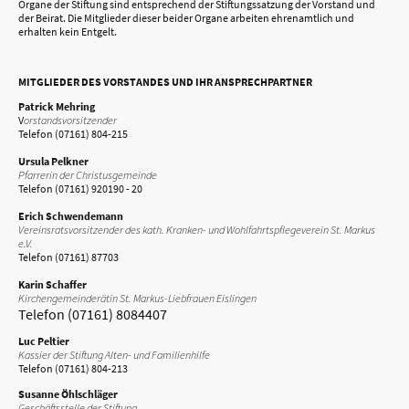
Organe der Stiftung sind entsprechend der Stiftungssatzung der Vorstand und
der Beirat. Die Mitglieder dieser beider Organe arbeiten ehrenamtlich und
erhalten kein Entgelt.
MITGLIEDER DES VORSTANDES UND IHR ANSPRECHPARTNER
Patrick Mehring
V
orstandsvorsitzender
Telefon (07161) 804-215
Ursula Pelkner
Pfarrerin der Christusgemeinde
Telefon (07161) 920190 - 20
Erich Schwendemann
Vereinsratsvorsitzender des kath. Kranken- und Wohlfahrtspflegeverein St. Markus
e.V.
Telefon (07161) 87703
Karin Schaffer
Kirchengemeinderätin St. Markus-Liebfrauen Eislingen
Telefon (07161) 8084407
Luc Peltier
Kassier der Stiftung Alten- und Familienhilfe
Telefon (07161) 804-213
Susanne Öhlschläger
Geschäftsstelle der Stiftung